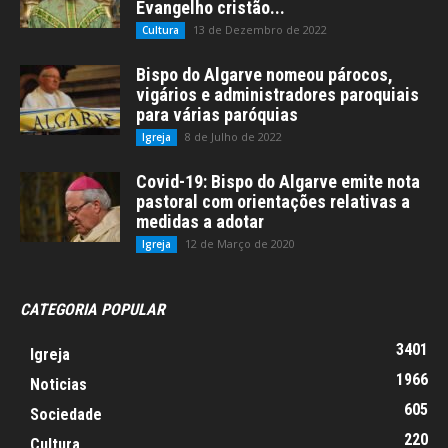
Evangelho cristão...
13 de Dezembro de 2022
Cultura
Bispo do Algarve nomeou párocos,
vigários e administradores paroquiais
para várias paróquias
8 de Julho de 2022
Igreja
Covid-19: Bispo do Algarve emite nota
pastoral com orientações relativas a
medidas a adotar
12 de Março de 2020
Igreja
CATEGORIA POPULAR
3401
Igreja
1966
Noticias
605
Sociedade
220
Cultura