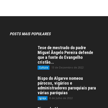
POSTS MAIS POPULARES
Tese de mestrado do padre
Miguel Ângelo Pereira defende
que a fonte do Evangelho
cristão...
13 de Dezembro de 2022
Cultura
Bispo do Algarve nomeou
párocos, vigários e
administradores paroquiais para
várias paróquias
8 de Julho de 2022
Igreja