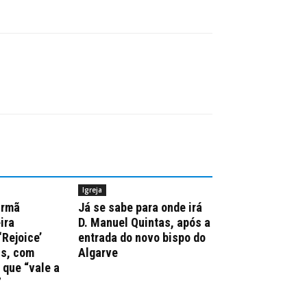
Igreja
irmã
Já se sabe para onde irá
ira
D. Manuel Quintas, após a
‘Rejoice’
entrada do novo bispo do
ns, com
Algarve
que “vale a
”