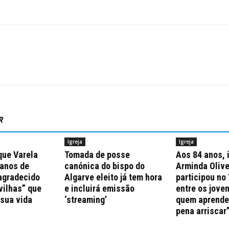
R
Igreja
Igreja
que Varela
Tomada de posse
Aos 84 anos, 
 anos de
canónica do bispo do
Arminda Olive
agradecido
Algarve eleito já tem hora
participou no 
vilhas” que
e incluirá emissão
entre os jove
 sua vida
‘streaming’
quem aprende 
pena arriscar