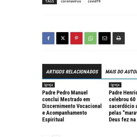
TAGS
coronavírus
covid19
ARTIGOS RELACIONADOS
MAIS DO AUTO
Igreja
Igreja
Padre Pedro Manuel
Padre Henri
conclui Mestrado em
celebrou 60
Discernimento Vocacional
sacerdócio 
e Acompanhamento
pelas “mara
Espiritual
Deus fez na