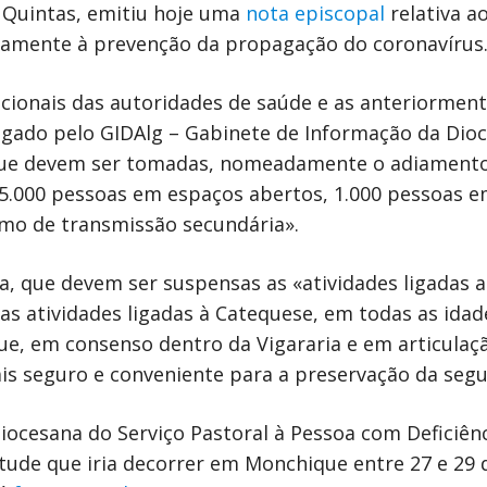
 Quintas, emitiu hoje uma
nota episcopal
relativa a
tivamente à prevenção da propagação do coronavírus
ionais das autoridades de saúde e as anteriormente
lgado pelo GIDAlg – Gabinete de Informação da Dioc
 que devem ser tomadas, nomeadamente o adiamento
 5.000 pessoas em espaços abertos, 1.000 pessoas 
como de transmissão secundária».
da, que devem ser suspensas as «atividades ligadas
«as atividades ligadas à Catequese, em todas as id
ue, em consenso dentro da Vigararia e em articulaçã
is seguro e conveniente para a preservação da segu
Diocesana do Serviço Pastoral à Pessoa com Deficiênc
tude que iria decorrer em Monchique entre 27 e 29 