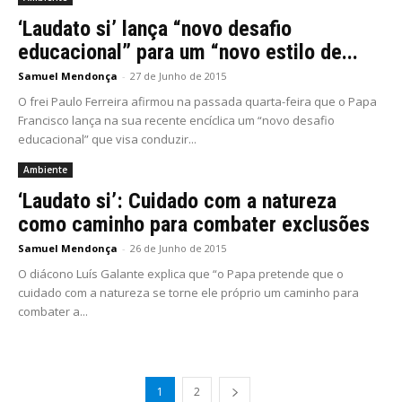
‘Laudato si’ lança “novo desafio
educacional” para um “novo estilo de...
Samuel Mendonça
-
27 de Junho de 2015
O frei Paulo Ferreira afirmou na passada quarta-feira que o Papa
Francisco lança na sua recente encíclica um “novo desafio
educacional” que visa conduzir...
Ambiente
‘Laudato si’: Cuidado com a natureza
como caminho para combater exclusões
Samuel Mendonça
-
26 de Junho de 2015
O diácono Luís Galante explica que “o Papa pretende que o
cuidado com a natureza se torne ele próprio um caminho para
combater a...
1
2