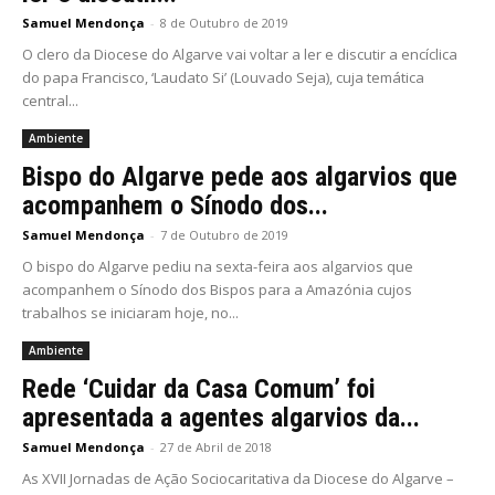
Samuel Mendonça
-
8 de Outubro de 2019
O clero da Diocese do Algarve vai voltar a ler e discutir a encíclica
do papa Francisco, ‘Laudato Si’ (Louvado Seja), cuja temática
central...
Ambiente
Bispo do Algarve pede aos algarvios que
acompanhem o Sínodo dos...
Samuel Mendonça
-
7 de Outubro de 2019
O bispo do Algarve pediu na sexta-feira aos algarvios que
acompanhem o Sínodo dos Bispos para a Amazónia cujos
trabalhos se iniciaram hoje, no...
Ambiente
Rede ‘Cuidar da Casa Comum’ foi
apresentada a agentes algarvios da...
Samuel Mendonça
-
27 de Abril de 2018
As XVII Jornadas de Ação Sociocaritativa da Diocese do Algarve –