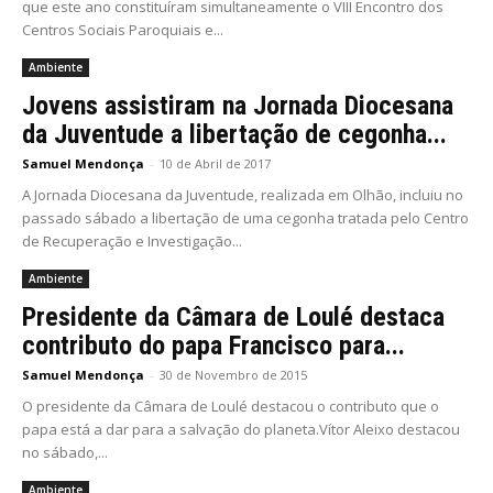
que este ano constituíram simultaneamente o VIII Encontro dos
Centros Sociais Paroquiais e...
Ambiente
Jovens assistiram na Jornada Diocesana
da Juventude a libertação de cegonha...
Samuel Mendonça
-
10 de Abril de 2017
A Jornada Diocesana da Juventude, realizada em Olhão, incluiu no
passado sábado a libertação de uma cegonha tratada pelo Centro
de Recuperação e Investigação...
Ambiente
Presidente da Câmara de Loulé destaca
contributo do papa Francisco para...
Samuel Mendonça
-
30 de Novembro de 2015
O presidente da Câmara de Loulé destacou o contributo que o
papa está a dar para a salvação do planeta.Vítor Aleixo destacou
no sábado,...
Ambiente