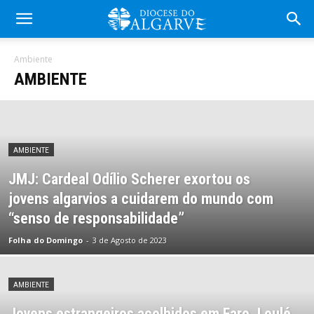
Ambiente
AMBIENTE
AMBIENTE
JMJ: Cardeal Odílio Scherer exortou os
jovens algarvios a cuidarem do mundo com
“senso de responsabilidade”
Folha do Domingo
-
3 de Agosto de 2023
AMBIENTE
Jovens estrangeiros acolhidos em Faro, Loulé