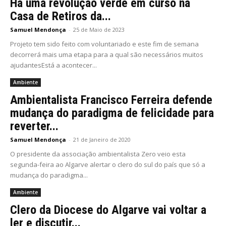
Há uma revolução verde em curso na
Casa de Retiros da...
Samuel Mendonça
-
25 de Maio de 2023
Projeto tem sido feito com voluntariado e este fim de semana
decorrerá mais uma etapa para a qual são necessários muitos
ajudantesEstá a acontecer...
Ambiente
Ambientalista Francisco Ferreira defende
mudança do paradigma de felicidade para
reverter...
Samuel Mendonça
-
21 de Janeiro de 2020
O presidente da associação ambientalista Zero veio esta
segunda-feira ao Algarve alertar o clero do sul do país que só a
mudança do paradigma...
Ambiente
Clero da Diocese do Algarve vai voltar a
ler e discutir...