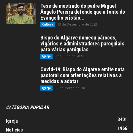
Tese de mestrado do padre Miguel
Ângelo Pereira defende que a fonte do
Evangelho cristão...
13 de Dezembro de 2022
Cultura
Bispo do Algarve nomeou párocos,
vigários e administradores paroquiais
para várias paróquias
8 de Julho de 2022
Igreja
Covid-19: Bispo do Algarve emite nota
pastoral com orientações relativas a
medidas a adotar
12 de Março de 2020
Igreja
CATEGORIA POPULAR
3401
Igreja
1966
Noticias