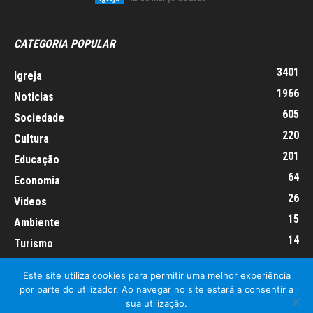
CATEGORIA POPULAR
3401
Igreja
1966
Noticias
605
Sociedade
220
Cultura
201
Educação
64
Economia
26
Videos
15
Ambiente
14
Turismo
Este site utiliza cookies para permitir uma melhor experiência
por parte do utilizador. Ao navegar no site estará a consentir a
sua utilização.
Informação Legal
Made by algarIT.pt