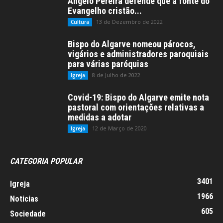
Ângelo Pereira defende que a fonte do
Evangelho cristão...
13 de Dezembro de 2022
Cultura
Bispo do Algarve nomeou párocos,
vigários e administradores paroquiais
para várias paróquias
8 de Julho de 2022
Igreja
Covid-19: Bispo do Algarve emite nota
pastoral com orientações relativas a
medidas a adotar
12 de Março de 2020
Igreja
CATEGORIA POPULAR
3401
Igreja
1966
Noticias
605
Sociedade