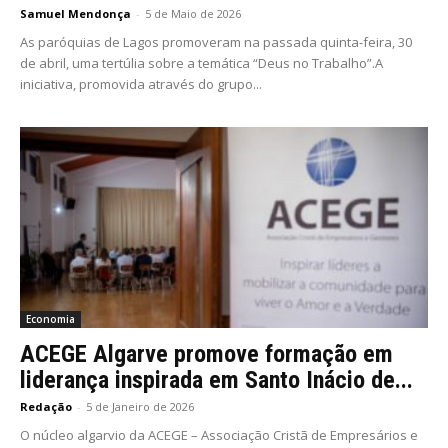
Samuel Mendonça
-
5 de Maio de 2026
As paróquias de Lagos promoveram na passada quinta-feira, 30
de abril, uma tertúlia sobre a temática “Deus no Trabalho”.A
iniciativa, promovida através do grupo...
Economia
ACEGE Algarve promove formação em
liderança inspirada em Santo Inácio de...
Redação
-
5 de Janeiro de 2026
O núcleo algarvio da ACEGE – Associação Cristã de Empresários e