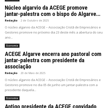
Núcleo algarvio da ACEGE promove
jantar-palestra com o bispo do Algarve...
Redação
-
2 de Outubro de 2025
O núcleo algarvio da ACEGE – Associação Cristã de Empresários e
Gestores promove no próximo dia 23 deste mês a abertura do seu
ano...
Economia
ACEGE Algarve encerra ano pastoral com
jantar-palestra com presidente da
associação
Redação
-
20 de Maio de 2025
O núcleo algarvio da ACEGE – Associação Cristã de Empresários e
Gestores promove no dia 05 de junho um jantar-palestra com a
presidente daquela...
Economia
Antigo presidente da ACEGE convidado