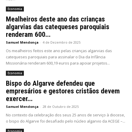
Economia
Mealheiros deste ano das crianças
algarvias das catequeses paroquiais
renderam 600...
Samuel Mendonça
-
4 de Dezembro de 2025
Os mealheiros feitos este ano pelas crianças algarvias das
catequeses paroquiais para assinalar o Dia da Infância
Missionária renderam 600,19 euros para apoiar projetos...
Economia
Bispo do Algarve defendeu que
empresários e gestores cristãos devem
exercer...
Samuel Mendonça
-
28 de Outubro de 2025
No contexto da celebração dos seus 25 anos de serviço à diocese,
o bispo do Algarve foi desafiado pelo núcleo algarvio da ACEGE –...
Economia