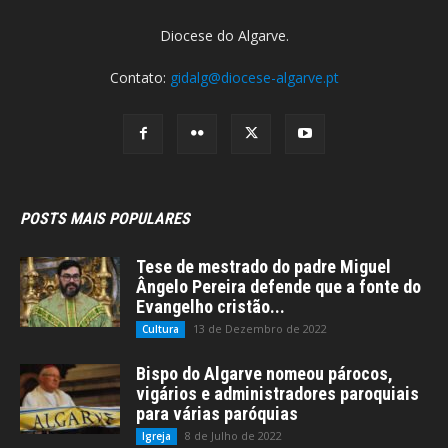
Diocese do Algarve.
Contato:
gidalg@diocese-algarve.pt
POSTS MAIS POPULARES
Tese de mestrado do padre Miguel
Ângelo Pereira defende que a fonte do
Evangelho cristão...
13 de Dezembro de 2022
Cultura
Bispo do Algarve nomeou párocos,
vigários e administradores paroquiais
para várias paróquias
8 de Julho de 2022
Igreja