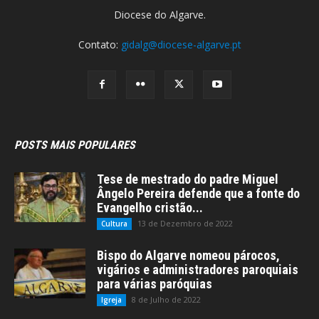
Diocese do Algarve.
Contato:
gidalg@diocese-algarve.pt
POSTS MAIS POPULARES
Tese de mestrado do padre Miguel
Ângelo Pereira defende que a fonte do
Evangelho cristão...
13 de Dezembro de 2022
Cultura
Bispo do Algarve nomeou párocos,
vigários e administradores paroquiais
para várias paróquias
8 de Julho de 2022
Igreja