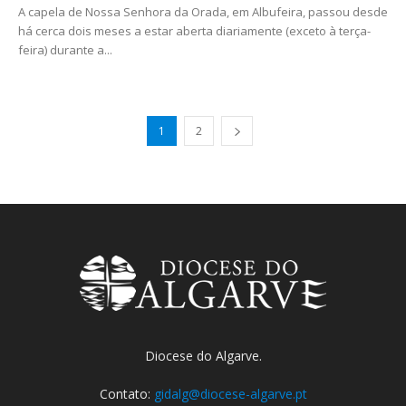
A capela de Nossa Senhora da Orada, em Albufeira, passou desde
há cerca dois meses a estar aberta diariamente (exceto à terça-
feira) durante a...
1
2
Diocese do Algarve.
Contato:
gidalg@diocese-algarve.pt