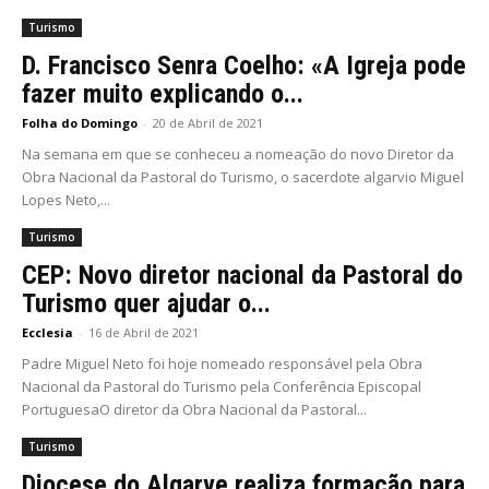
Turismo
D. Francisco Senra Coelho: «A Igreja pode
fazer muito explicando o...
Folha do Domingo
-
20 de Abril de 2021
Na semana em que se conheceu a nomeação do novo Diretor da
Obra Nacional da Pastoral do Turismo, o sacerdote algarvio Miguel
Lopes Neto,...
Turismo
CEP: Novo diretor nacional da Pastoral do
Turismo quer ajudar o...
Ecclesia
-
16 de Abril de 2021
Padre Miguel Neto foi hoje nomeado responsável pela Obra
Nacional da Pastoral do Turismo pela Conferência Episcopal
PortuguesaO diretor da Obra Nacional da Pastoral...
Turismo
Diocese do Algarve realiza formação para