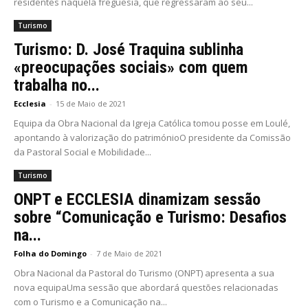
residentes naquela freguesia, que regressaram ao seu...
Turismo
Turismo: D. José Traquina sublinha
«preocupações sociais» com quem
trabalha no...
Ecclesia
-
15 de Maio de 2021
Equipa da Obra Nacional da Igreja Católica tomou posse em Loulé,
apontando à valorização do patrimónioO presidente da Comissão
da Pastoral Social e Mobilidade...
Turismo
ONPT e ECCLESIA dinamizam sessão
sobre “Comunicação e Turismo: Desafios
na...
Folha do Domingo
-
7 de Maio de 2021
Obra Nacional da Pastoral do Turismo (ONPT) apresenta a sua
nova equipaUma sessão que abordará questões relacionadas
com o Turismo e a Comunicação na...