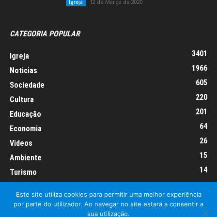
12 de Março de 2020
Igreja
CATEGORIA POPULAR
3401
Igreja
1966
Noticias
605
Sociedade
220
Cultura
201
Educação
64
Economia
26
Videos
15
Ambiente
14
Turismo
Este site utiliza cookies para permitir uma melhor experiência
por parte do utilizador. Ao navegar no site estará a consentir a
sua utilização.
Informação Legal
Made by algarIT.pt