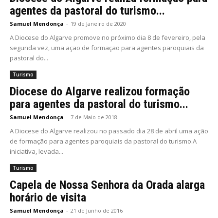
agentes da pastoral do turismo...
Samuel Mendonça
-
19 de Janeiro de 2020
A Diocese do Algarve promove no próximo dia 8 de fevereiro, pela
segunda vez, uma ação de formação para agentes paroquiais da
pastoral do...
Turismo
Diocese do Algarve realizou formação
para agentes da pastoral do turismo...
Samuel Mendonça
-
7 de Maio de 2018
A Diocese do Algarve realizou no passado dia 28 de abril uma ação
de formação para agentes paroquiais da pastoral do turismo.A
iniciativa, levada...
Turismo
Capela de Nossa Senhora da Orada alarga
horário de visita
Samuel Mendonça
-
21 de Junho de 2016