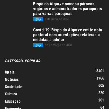
Bispo do Algarve nomeou párocos,
vigários e administradores paroquiais
para várias paróquias
8 de Julho de 2022
Igreja
Covid-19: Bispo do Algarve emite nota
pastoral com orientações relativas a
medidas a adotar
12 de Março de 2020
Igreja
CATEGORIA POPULAR
3401
Igreja
1966
Noticias
605
Sociedade
220
Cultura
201
Educação
64
Economia