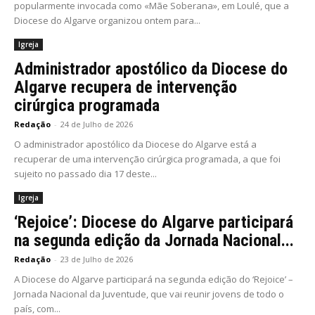
popularmente invocada como «Mãe Soberana», em Loulé, que a
Diocese do Algarve organizou ontem para...
Igreja
Administrador apostólico da Diocese do
Algarve recupera de intervenção
cirúrgica programada
Redação
-
24 de Julho de 2026
O administrador apostólico da Diocese do Algarve está a
recuperar de uma intervenção cirúrgica programada, a que foi
sujeito no passado dia 17 deste...
Igreja
‘Rejoice’: Diocese do Algarve participará
na segunda edição da Jornada Nacional...
Redação
-
23 de Julho de 2026
A Diocese do Algarve participará na segunda edição do ‘Rejoice’ –
Jornada Nacional da Juventude, que vai reunir jovens de todo o
país, com...