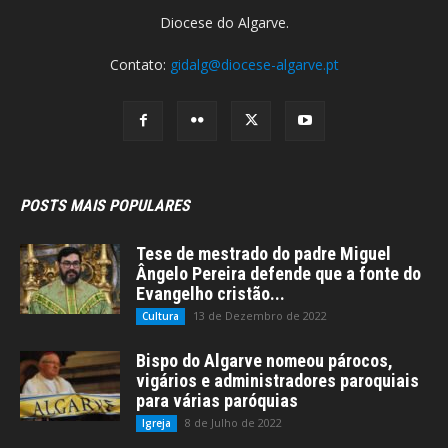
Diocese do Algarve.
Contato:
gidalg@diocese-algarve.pt
POSTS MAIS POPULARES
Tese de mestrado do padre Miguel
Ângelo Pereira defende que a fonte do
Evangelho cristão...
13 de Dezembro de 2022
Cultura
Bispo do Algarve nomeou párocos,
vigários e administradores paroquiais
para várias paróquias
8 de Julho de 2022
Igreja