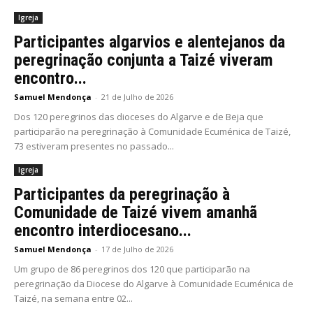
Igreja
Participantes algarvios e alentejanos da
peregrinação conjunta a Taizé viveram
encontro...
Samuel Mendonça
-
21 de Julho de 2026
Dos 120 peregrinos das dioceses do Algarve e de Beja que
participarão na peregrinação à Comunidade Ecuménica de Taizé,
73 estiveram presentes no passado...
Igreja
Participantes da peregrinação à
Comunidade de Taizé vivem amanhã
encontro interdiocesano...
Samuel Mendonça
-
17 de Julho de 2026
Um grupo de 86 peregrinos dos 120 que participarão na
peregrinação da Diocese do Algarve à Comunidade Ecuménica de
Taizé, na semana entre 02...