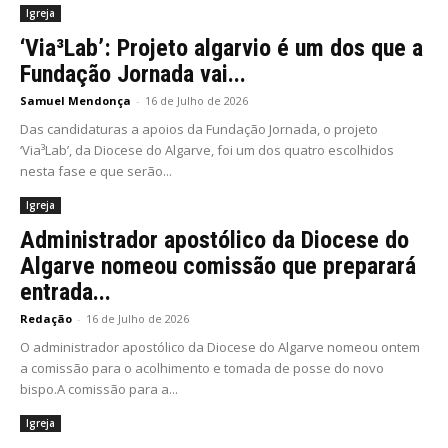
Igreja
‘Via³Lab’: Projeto algarvio é um dos que a
Fundação Jornada vai...
Samuel Mendonça
-
16 de Julho de 2026
Das candidaturas a apoios da Fundação Jornada, o projeto
‘Via³Lab’, da Diocese do Algarve, foi um dos quatro escolhidos
nesta fase e que serão...
Igreja
Administrador apostólico da Diocese do
Algarve nomeou comissão que preparará
entrada...
Redação
-
16 de Julho de 2026
O administrador apostólico da Diocese do Algarve nomeou ontem
a comissão para o acolhimento e tomada de posse do novo
bispo.A comissão para a...
Igreja