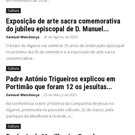
em novembro de 2018...
Cultura
Exposição de arte sacra comemorativa
do jubileu episcopal de D. Manuel...
Samuel Mendonça
-
28 de Agosto de 2025
O bispo do Algarve vai celebrar 25 anos de ordenação episcopal
no próximo dia 03 de setembro e a exposição de arte sacra
comemorativa...
Cultura
Padre António Trigueiros explicou em
Portimão que foram 12 os jesuítas...
Samuel Mendonça
-
25 de Março de 2025
Na conferência sobre a história da Companhia de Jesus no
Algarve, promovida no passado sábado, 22 de março, pela
paróquia da Mexilhoeira Grande, o...
Cultura