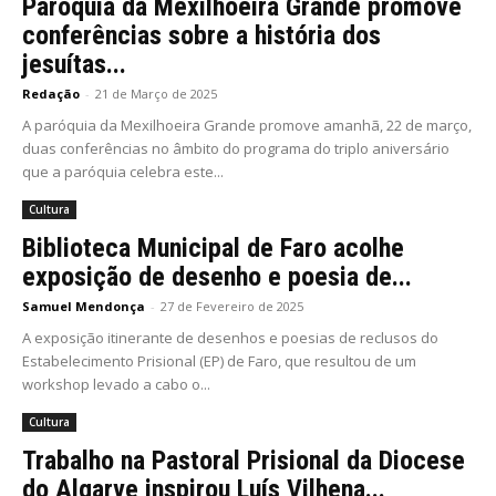
Paróquia da Mexilhoeira Grande promove
conferências sobre a história dos
jesuítas...
Redação
-
21 de Março de 2025
A paróquia da Mexilhoeira Grande promove amanhã, 22 de março,
duas conferências no âmbito do programa do triplo aniversário
que a paróquia celebra este...
Cultura
Biblioteca Municipal de Faro acolhe
exposição de desenho e poesia de...
Samuel Mendonça
-
27 de Fevereiro de 2025
A exposição itinerante de desenhos e poesias de reclusos do
Estabelecimento Prisional (EP) de Faro, que resultou de um
workshop levado a cabo o...
Cultura
Trabalho na Pastoral Prisional da Diocese
do Algarve inspirou Luís Vilhena...