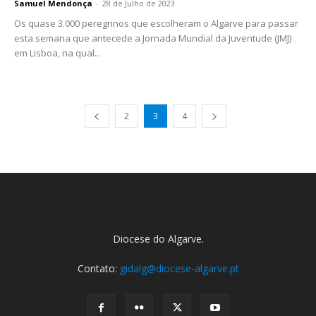
Samuel Mendonça
-
28 de Julho de 2023
Os quase 3.000 peregrinos que escolheram o Algarve para passar
esta semana que antecede a Jornada Mundial da Juventude (JMJ)
em Lisboa, na qual...
2
3
4
Diocese do Algarve.
Contato:
gidalg@diocese-algarve.pt