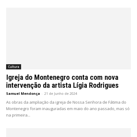
Cultura
Igreja do Montenegro conta com nova
intervenção da artista Lígia Rodrigues
Samuel Mendonça
-
21 de Junho de 2024
As obras da ampliação da igreja de Nossa Senhora de Fátima do
Montenegro foram inauguradas em maio do ano passado, mas só
na primeira...