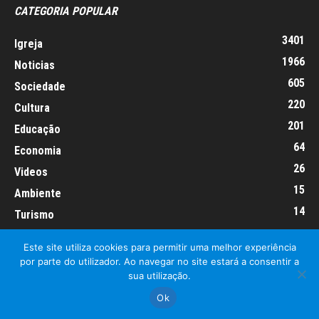
CATEGORIA POPULAR
3401
Igreja
1966
Noticias
605
Sociedade
220
Cultura
201
Educação
64
Economia
26
Videos
15
Ambiente
14
Turismo
Este site utiliza cookies para permitir uma melhor experiência
por parte do utilizador. Ao navegar no site estará a consentir a
sua utilização.
Informação Legal
Made by algarIT.pt
Ok
© Diocese do Algarve 2026, todos os direitos reservados.