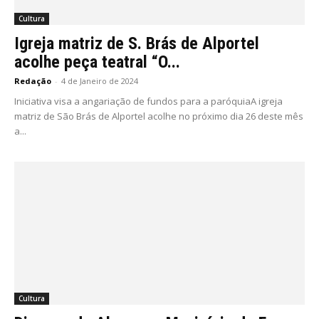
Cultura
Igreja matriz de S. Brás de Alportel
acolhe peça teatral “O...
Redação
-
4 de Janeiro de 2024
Iniciativa visa a angariação de fundos para a paróquiaA igreja
matriz de São Brás de Alportel acolhe no próximo dia 26 deste mês
a...
Cultura