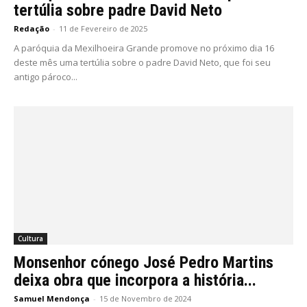
tertúlia sobre padre David Neto
Redação
-
11 de Fevereiro de 2025
A paróquia da Mexilhoeira Grande promove no próximo dia 16
deste mês uma tertúlia sobre o padre David Neto, que foi seu
antigo pároco...
Cultura
Monsenhor cónego José Pedro Martins
deixa obra que incorpora a história...
Samuel Mendonça
-
15 de Novembro de 2024