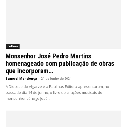
Cultura
Monsenhor José Pedro Martins
homenageado com publicação de obras
que incorporam...
Samuel Mendonça
-
21 de Junho de 2024
A Diocese do Algarve e a Paulinas Editora apresentaram, no
passado dia 14 de junho, o livro de criações musicais do
monsenhor cónego José...