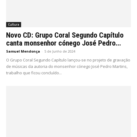
Cultura
Novo CD: Grupo Coral Segundo Capítulo
canta monsenhor cónego José Pedro...
Samuel Mendonça
-
5 de Junho de 2024
O Grupo Coral Segundo Capítulo lançou-se no projeto de gravação
de músicas da autoria do monsenhor cónego José Pedro Martins,
trabalho que ficou concluído...