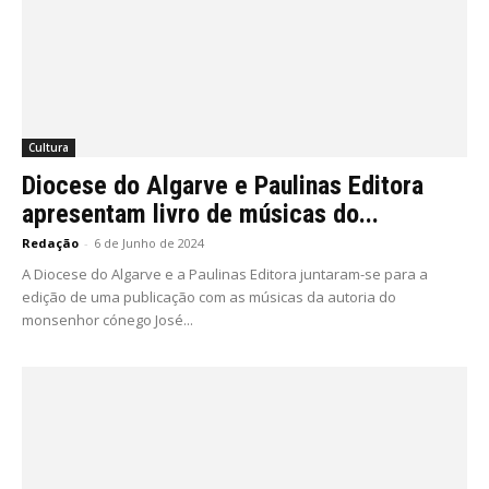
Cultura
Diocese do Algarve e Paulinas Editora
apresentam livro de músicas do...
Redação
-
6 de Junho de 2024
A Diocese do Algarve e a Paulinas Editora juntaram-se para a
edição de uma publicação com as músicas da autoria do
monsenhor cónego José...